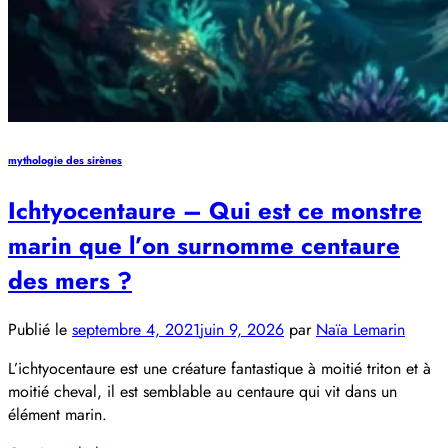
mythologie des sirènes
Ichtyocentaure – Qui est ce monstre
marin que l’on surnomme centaure
des mers ?
Publié le
septembre 4, 2021
juin 9, 2026
par
Naïa Lemarin
L’ichtyocentaure est une créature fantastique à moitié triton et à
moitié cheval, il est semblable au centaure qui vit dans un
élément marin.