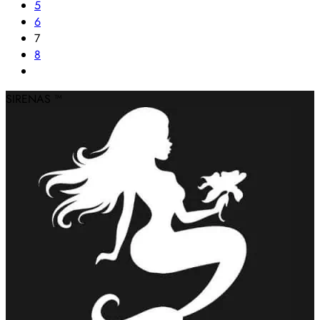
5
6
7
8
SIRENAS ™