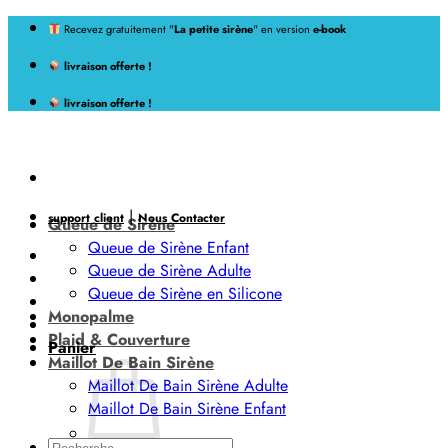
Passer
Recevez gratuitement "
La petite sirène
" en version
e-book
au
livraison offerte !
contenu
livraison offerte !
|
support client
Nous Contacter
Queue de Sirène
Queue de Sirène Enfant
Queue de Sirène Adulte
Queue de Sirène en Silicone
Monopalme
Plaid & Couverture
Panier
Maillot De Bain Sirène
Maillot De Bain Sirène Adulte
Maillot De Bain Sirène Enfant
Recherche