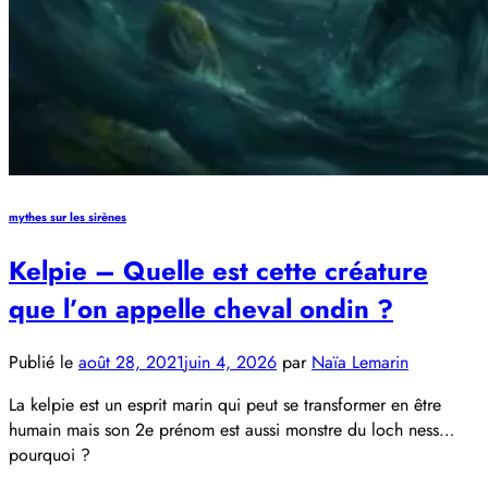
mythes sur les sirènes
Kelpie – Quelle est cette créature
que l’on appelle cheval ondin ?
Publié le
août 28, 2021
juin 4, 2026
par
Naïa Lemarin
La kelpie est un esprit marin qui peut se transformer en être
humain mais son 2e prénom est aussi monstre du loch ness…
pourquoi ?