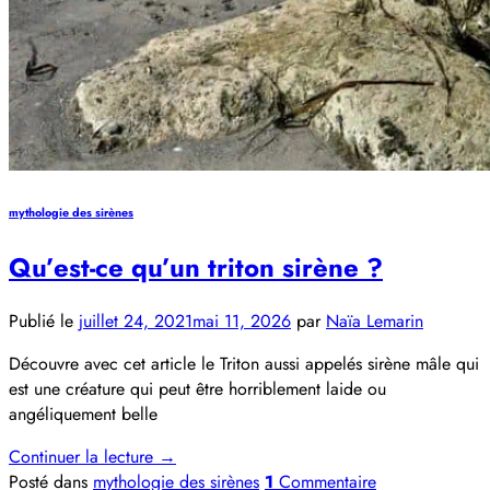
mythologie des sirènes
Qu’est-ce qu’un triton sirène ?
Publié le
juillet 24, 2021
mai 11, 2026
par
Naïa Lemarin
Découvre avec cet article le Triton aussi appelés sirène mâle qui
est une créature qui peut être horriblement laide ou
angéliquement belle
Continuer la lecture
→
Posté dans
mythologie des sirènes
1
Commentaire