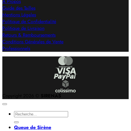
À Propos
Guide des Tailles
Mentions Légales
Politique de Confidentialité
Politique de Livraison
Retours & Remboursements
Conditions Générales de Vente
Professionnels
Copyright 2026 ©
SIRENAS
Recherche
pour :
Queue de Sirène