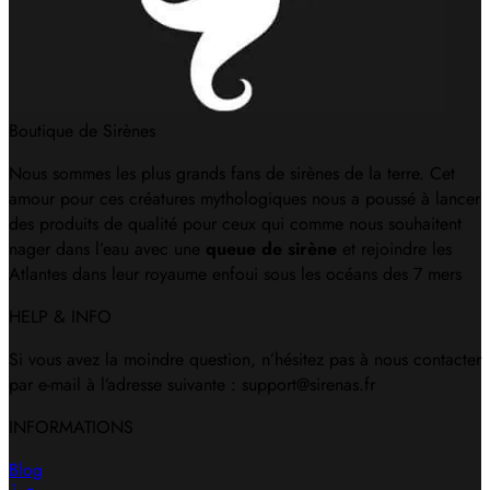
Boutique de Sirènes
Nous sommes les plus grands fans de sirènes de la terre. Cet
amour pour ces créatures mythologiques nous a poussé à lancer
des produits de qualité pour ceux qui comme nous souhaitent
nager dans l’eau avec une
queue de sirène
et rejoindre les
Atlantes dans leur royaume enfoui sous les océans des 7 mers
HELP & INFO
Si vous avez la moindre question, n’hésitez pas à nous contacter
par e-mail à l’adresse suivante : support@sirenas.fr
INFORMATIONS
Blog