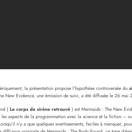
riquement, la présentation propose l’hypothèse controversée du
s
he New Evidence, une émission de suivi, a été diffusée le 26 mai 
und (
Le corps de sirène retrouvé
) est Mermaids : The New Evid
 les aspects de la programmation avec la science et la fiction – ou
. Lorsqu’il n’y a que quelques avertissements, faciles à manquer, pou
a diffusion originale de Mermaids : The Body Found, ce type d’émiss