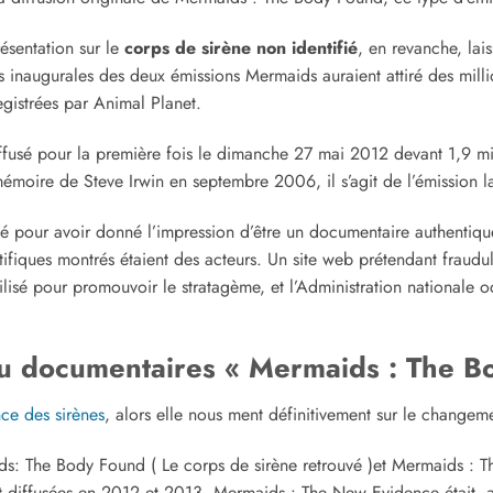
résentation sur le
corps de sirène non identifié
, en revanche, lais
s inaugurales des deux émissions Mermaids auraient attiré des millio
egistrées par Animal Planet.
usé pour la première fois le dimanche 27 mai 2012 devant 1,9 mill
mémoire de Steve Irwin en septembre 2006, il s’agit de l’émission l
é pour avoir donné l’impression d’être un documentaire authentiqu
entifiques montrés étaient des acteurs. Un site web prétendant frau
ilisé pour promouvoir le stratagème, et l’Administration nationale 
u documentaires « Mermaids : The B
nce des sirènes
, alors elle nous ment définitivement sur le changeme
ids: The Body Found ( Le corps de sirène retrouvé )et Mermaids : 
t diffusées en 2012 et 2013. Mermaids : The New Evidence était, a