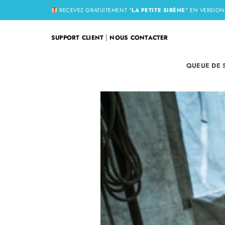
Passer
RECEVEZ GRATUITEMENT "
LA PETITE SIRÈNE
" EN VERSIO
au
contenu
|
SUPPORT CLIENT
NOUS CONTACTER
QUEUE DE 