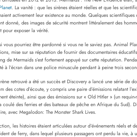
Planet
. La vanité : que les sirènes étaient réelles et que les scien
ient activement leur existence au monde. Quelques scientifiques 
 donné, des images de sécurité montrent littéralement des hommes 
t pour exposer la vérité.
 si vous pourriez être pardonné si vous ne le saviez pas. Animal 
ns, mise sur sa réputation de fournir des documentaires éducatif
ing de Mermaids s’est fortement appuyé sur cette réputation. Pendan
té à l’écran dans une police minuscule pendant à peine trois secon
irène retrouvé a été un succès et Discovery a lancé une série de d
oom des cotes d’écoute, y compris une paire d’émissions relatant l
ent éteinte), ainsi que des émissions sur « Old Hitler » (un requin
a coulé des ferries et des bateaux de pêche en Afrique du Sud). 
ire, avec Megalodon: The Monster Shark Lives.
on, les histoires étaient articulées autour d’événements réels et de 
ent de ferry, dans lequel plusieurs passagers ont perdu la vie, à u