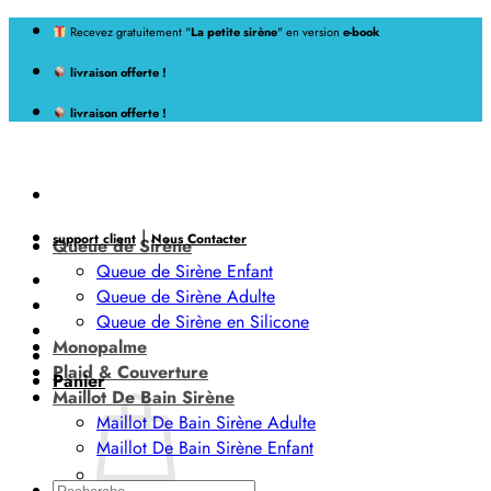
Passer
Recevez gratuitement "
La petite sirène
" en version
e-book
au
livraison offerte !
contenu
livraison offerte !
|
support client
Nous Contacter
Queue de Sirène
Queue de Sirène Enfant
Queue de Sirène Adulte
Queue de Sirène en Silicone
Monopalme
Plaid & Couverture
Panier
Maillot De Bain Sirène
Maillot De Bain Sirène Adulte
Maillot De Bain Sirène Enfant
Recherche