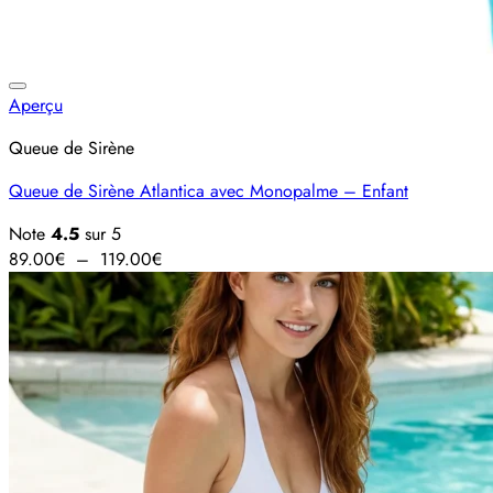
Ajouter à la liste d’envies
Aperçu
Queue de Sirène
Queue de Sirène Atlantica avec Monopalme – Enfant
Note
4.5
sur 5
Plage
89.00
€
–
119.00
€
de
prix :
89.00€
à
119.00€