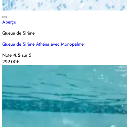
Ajouter à la liste d’envies
Aperçu
Queue de Sirène
Queue de Sirène Athéna avec Monopalme
Note
4.5
sur 5
299.00
€