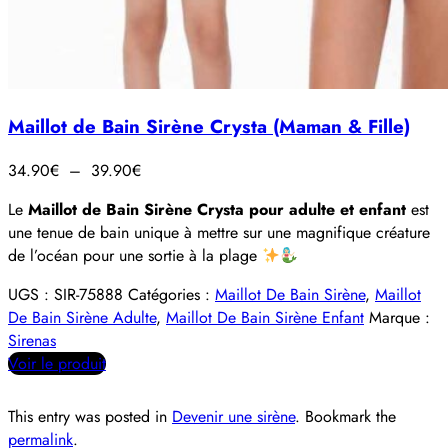
Maillot de Bain Sirène Crysta (Maman & Fille)
Plage
34.90
€
–
39.90
€
de
Le
Maillot de Bain Sirène Crysta pour adulte et enfant
est
prix :
une tenue de bain unique à mettre sur une magnifique créature
34.90€
de l’océan pour une sortie à la plage
à
39.90€
UGS :
SIR-75888
Catégories :
Maillot De Bain Sirène
,
Maillot
De Bain Sirène Adulte
,
Maillot De Bain Sirène Enfant
Marque :
Sirenas
Voir le produit
This entry was posted in
Devenir une sirène
. Bookmark the
permalink
.