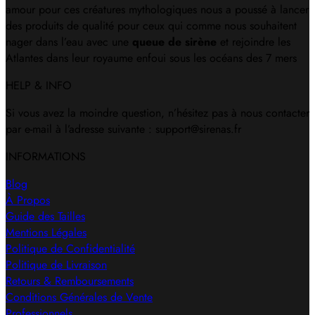
amour pour ces créatures mythologiques nous a poussé à lancer
des produits de qualité pour ceux qui comme nous souhaitent
nager dans l’eau avec une
queue de sirène
et rejoindre les
Atlantes dans leur royaume enfoui sous les océans des 7 mers
HELP & INFO
Si vous avez la moindre question, n’hésitez pas à nous contacter
par e-mail à l’adresse suivante : support@sirenas.fr
INFORMATIONS
Blog
À Propos
Guide des Tailles
Mentions Légales
Politique de Confidentialité
Politique de Livraison
Retours & Remboursements
Conditions Générales de Vente
Professionnels