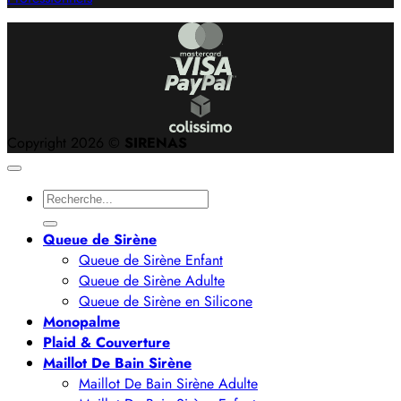
Copyright 2026 ©
SIRENAS
Recherche
pour :
Queue de Sirène
Queue de Sirène Enfant
Queue de Sirène Adulte
Queue de Sirène en Silicone
Monopalme
Plaid & Couverture
Maillot De Bain Sirène
Maillot De Bain Sirène Adulte