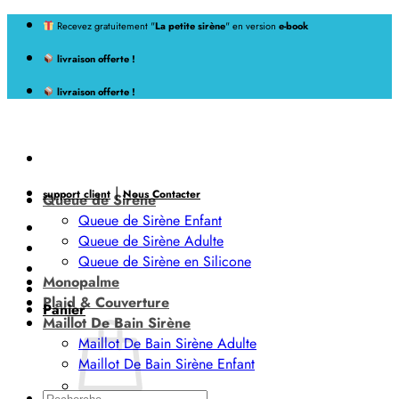
Passer
Recevez gratuitement "
La petite sirène
" en version
e-book
au
livraison offerte !
contenu
livraison offerte !
|
support client
Nous Contacter
Queue de Sirène
Queue de Sirène Enfant
Queue de Sirène Adulte
Queue de Sirène en Silicone
Monopalme
Plaid & Couverture
Panier
Maillot De Bain Sirène
Maillot De Bain Sirène Adulte
Maillot De Bain Sirène Enfant
Recherche