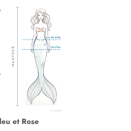
S
tour de taille
hanches
HAUTEUR
e
© sirenas.fr
leu et Rose