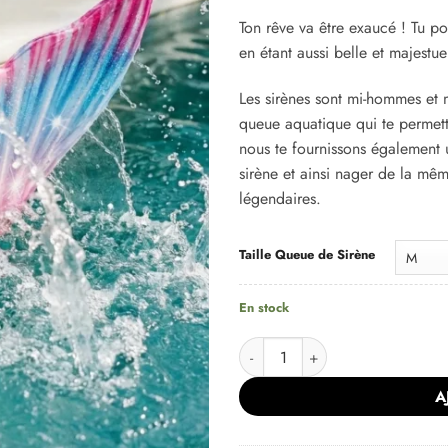
Ton rêve va être exaucé ! Tu po
en étant aussi belle et majestue
Les sirènes sont mi-hommes et m
queue aquatique qui te permett
nous te fournissons également
sirène et ainsi nager de la mê
légendaires.
Alternative:
Taille Queue de Sirène
En stock
quantité de Queue de Sirène R
A