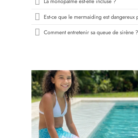
La monopalme est-elle incluse ?
Est-ce que le mermaiding est dangereux p
Comment entretenir sa queue de sirène 
Ajoute
à la
liste
d’envi