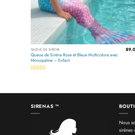
89.
QUEUE DE SIRÈNE
Queue de Sirène Rose et Bleue Multicolore avec
Monopalme – Enfant
Note
4.5
sur 5
SIRENAS ™
BOUTI
Nous so
sirènes