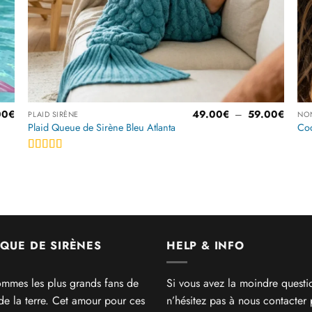
Plage
00
€
49.00
€
–
59.00
€
PLAID SIRÈNE
NO
de
Plaid Queue de Sirène Bleu Atlanta
Coq
prix :
49.00
à
Note
4.5
59.00
sur 5
QUE DE SIRÈNES
HELP & INFO
mmes les plus grands fans de
Si vous avez la moindre questi
 de la terre. Cet amour pour ces
n’hésitez pas à nous contacter 