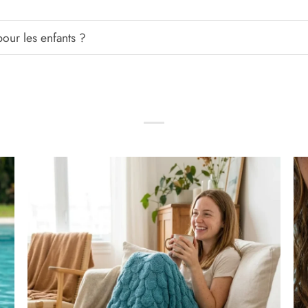
our les enfants ?
?
r
Ajouter
à la
liste
es
d’envies