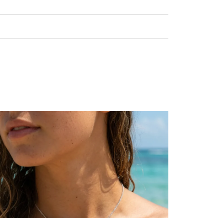
Ajouter
à la
liste
d’envies