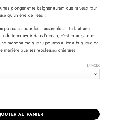
urras plonger et te baigner autant que tu veux tout
use qu’un être de l’eau !
i-poissons, pour leur ressembler, il te faut une
ra de te mouvoir dans l’océan, c’est pour ça que
 une monopalme que tu pourras allier à ta queue de
me manière que ses fabuleuses créatures
EFFACER
ose et Bleue Multicolore avec Monopalme
JOUTER AU PANIER