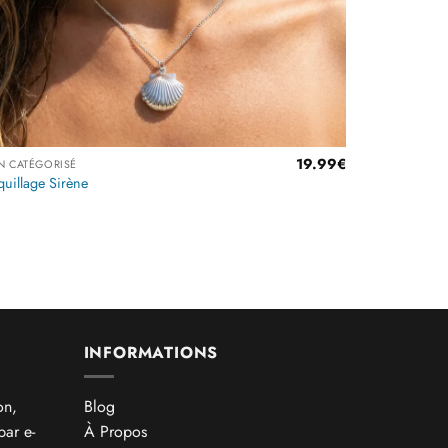
19.99
€
N CATÉGORISÉ
uillage Sirène
€
€
INFORMATIONS
on,
Blog
par e-
À Propos