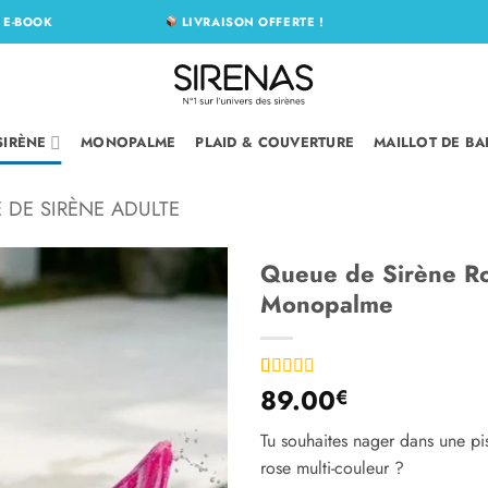
N
E-BOOK
LIVRAISON OFFERTE !
SIRÈNE
MONOPALME
PLAID & COUVERTURE
MAILLOT DE BA
 DE SIRÈNE ADULTE
Queue de Sirène Ro
Monopalme
Ajouter
à la liste
d’envies
89.00
Noté
6
4
€
sur 5 basé
sur
Tu souhaites nager dans une pi
notations
client
rose multi-couleur ?