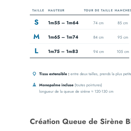
TAILLE
HAUTEUR
TOUR DE TAILLE
HANCHE
S
1m55 – 1m64
74 cm
85 cm
M
1m65 – 1m74
84 cm
95 cm
L
1m75 – 1m83
94 cm
105 cm
Tissu extensible :
entre deux tailles, prends la plus petit
Monopalme incluse
(toutes pointures)
longueur de la queue de sirène ≈ 120-130 cm
Création Queue de Sirène B