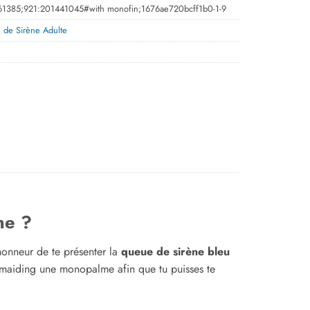
361385;921:201441045#with monofin;1676ae720bcff1b0-1-9
de Sirène Adulte
ne ?
’honneur de te présenter la
queue de sirène bleu
rmaiding une monopalme afin que tu puisses te