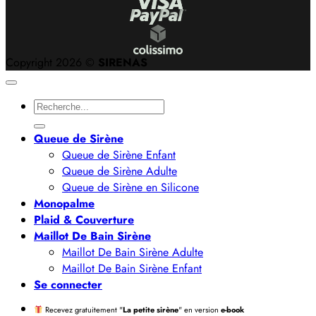
Copyright 2026 ©
SIRENAS
Recherche
pour :
Queue de Sirène
Queue de Sirène Enfant
Queue de Sirène Adulte
Queue de Sirène en Silicone
Monopalme
Plaid & Couverture
Maillot De Bain Sirène
Maillot De Bain Sirène Adulte
Maillot De Bain Sirène Enfant
Se connecter
Recevez gratuitement "
La petite sirène
" en version
e-book