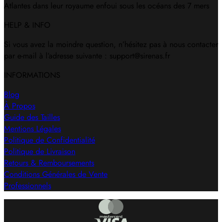
Atlantes dans leur royaume enfoui sous les océans des 7 mers
HELP & INFO
Si vous avez la moindre question, n’hésitez pas à nous contacter
par e-mail à l’adresse suivante : support@sirenas.fr
INFORMATIONS
Blog
À Propos
Guide des Tailles
Mentions Légales
Politique de Confidentialité
Politique de Livraison
Retours & Remboursements
Conditions Générales de Vente
Professionnels