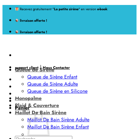
Passer
Recevez gratuitement "
La petite sirène
" en version
e-book
au
livraison offerte !
contenu
livraison offerte !
|
support client
Nous Contacter
Queue de Sirène
Queue de Sirène Enfant
Queue de Sirène Adulte
Queue de Sirène en Silicone
Monopalme
Plaid & Couverture
Panier
Maillot De Bain Sirène
Maillot De Bain Sirène Adulte
Maillot De Bain Sirène Enfant
Recherche