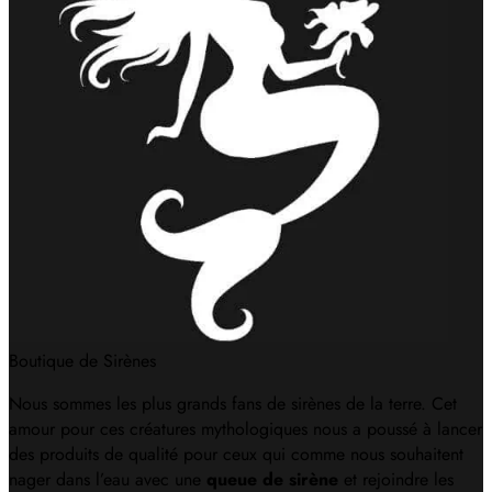
Boutique de Sirènes
Nous sommes les plus grands fans de sirènes de la terre. Cet
amour pour ces créatures mythologiques nous a poussé à lancer
des produits de qualité pour ceux qui comme nous souhaitent
nager dans l’eau avec une
queue de sirène
et rejoindre les