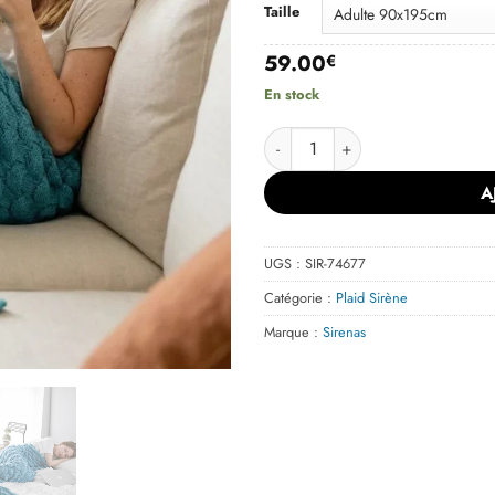
Taille
59.00
€
En stock
quantité de Plaid Queue de Sir
A
UGS :
SIR-74677
Catégorie :
Plaid Sirène
Marque :
Sirenas