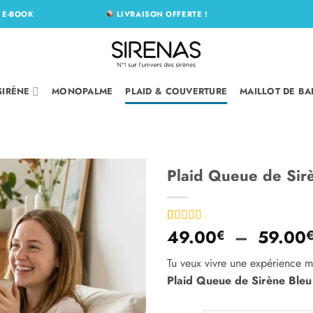
N
E-BOOK
LIVRAISON OFFERTE !
SIRÈNE
MONOPALME
PLAID & COUVERTURE
MAILLOT DE BA
Plaid Queue de Sirè
Ajouter
à la liste
d’envies
49.00
–
59.00
Noté
2
4.5
€
sur 5 basé
sur
Tu veux vivre une expérience ma
notations
client
Plaid Queue de Sirène Bleu
Alternative: