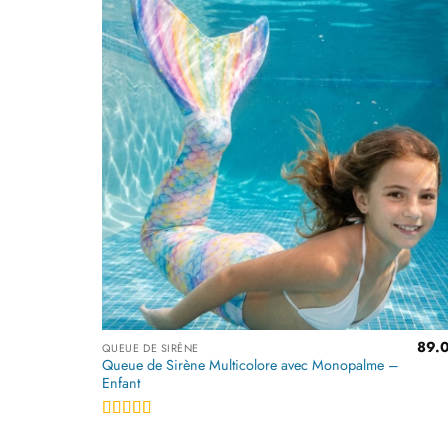
Ajoute
à la
liste
d’envi
89.
QUEUE DE SIRÈNE
Queue de Sirène Multicolore avec Monopalme –
Enfant
Note
4.5
sur 5