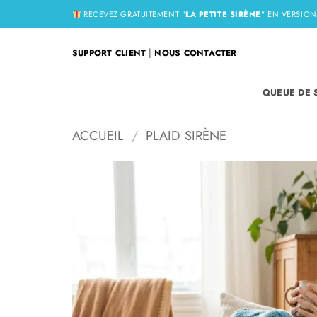
Passer
RECEVEZ GRATUITEMENT "
LA PETITE SIRÈNE
" EN VERSIO
au
contenu
|
SUPPORT CLIENT
NOUS CONTACTER
QUEUE DE 
ACCUEIL
/
PLAID SIRÈNE