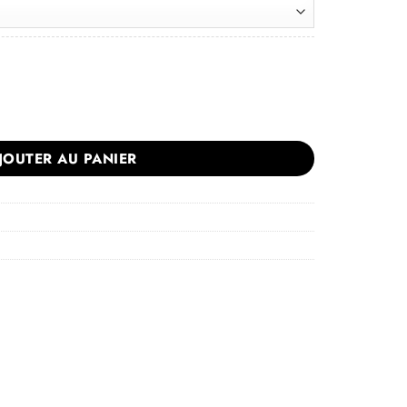
59.00€
ène Bleu Atlanta
JOUTER AU PANIER