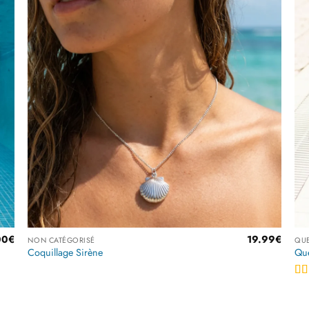
r
Ajouter
à la
liste
es
d’envies
00
€
19.99
€
NON CATÉGORISÉ
QUE
Coquillage Sirène
Que