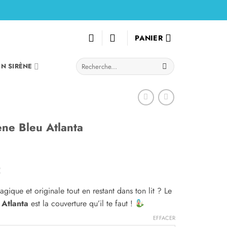
PANIER
Recherche
IN SIRÈNE
pour :
ne Bleu Atlanta
Plage
€
de
gique et originale tout en restant dans ton lit ? Le
prix :
 Atlanta
est la couverture qu’il te faut !
49.00€
à
EFFACER