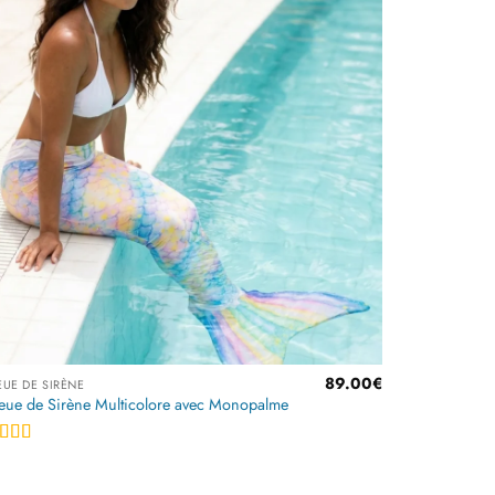
Ajouter
à la
liste
d’envies
89.00
€
UE DE SIRÈNE
ue de Sirène Multicolore avec Monopalme
Note
4.67
sur 5