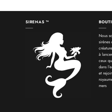
SIRENAS ™
BOUTI
Nous so
sirènes
créatur
à lance
ceux qu
dans l’
et rejoi
royaume
mers