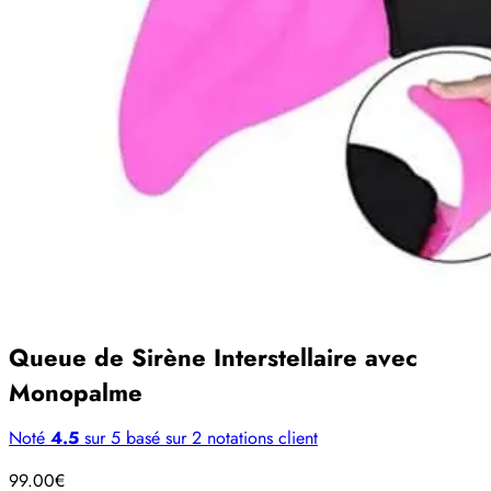
Queue de Sirène Interstellaire avec
Monopalme
Noté
4.5
sur 5 basé sur
2
notations client
99.00
€