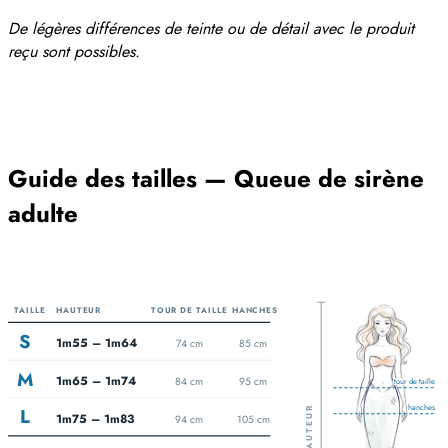
De légères différences de teinte ou de détail avec le produit
reçu sont possibles.
Guide des tailles — Queue de sirène
adulte
TAILLE
HAUTEUR
TOUR DE TAILLE
HANCHES
S
1m55 – 1m64
74 cm
85 cm
M
1m65 – 1m74
84 cm
95 cm
tour de taille
hanches
L
HAUTEUR
1m75 – 1m83
94 cm
105 cm