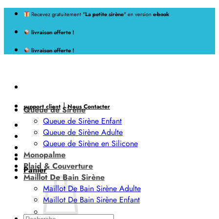
Passer
Recevez gratuitement "
La petite sirène
" en version
e-book
au
livraison offerte !
contenu
livraison offerte !
|
support client
Nous Contacter
Queue de Sirène
Queue de Sirène Enfant
Queue de Sirène Adulte
Queue de Sirène en Silicone
Monopalme
Plaid & Couverture
Panier
Maillot De Bain Sirène
Maillot De Bain Sirène Adulte
Maillot De Bain Sirène Enfant
Recherche