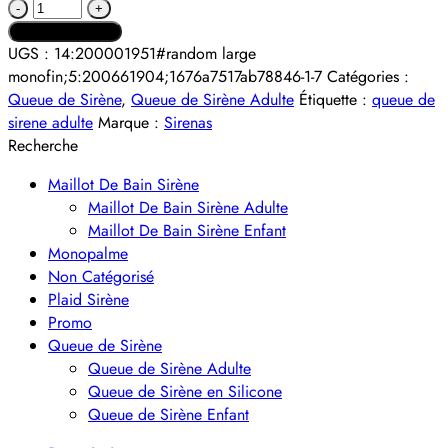
quantité
de
Ajouter au panier
Queue
Alternative:
UGS :
14:200001951#random large
de
monofin;5:200661904;1676a7517ab78846-1-7
Catégories :
Sirène
Queue de Sirène
,
Queue de Sirène Adulte
Étiquette :
queue de
Bleue
sirene adulte
Marque :
Sirenas
du
Recherche
Nord
Maillot De Bain Sirène
avec
Maillot De Bain Sirène Adulte
Monopalme
Maillot De Bain Sirène Enfant
Monopalme
Non Catégorisé
Plaid Sirène
Promo
Queue de Sirène
Queue de Sirène Adulte
Queue de Sirène en Silicone
Queue de Sirène Enfant