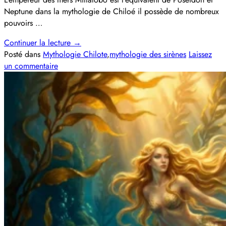
Neptune dans la mythologie de Chiloé il possède de nombreux
pouvoirs …
Continuer la lecture
→
Posté dans
Mythologie Chilote
,
mythologie des sirènes
Laissez
un commentaire