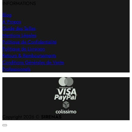
INFORMATIONS
Blog
À Propos
Guide des Tailles
Mentions Légales
Politique de Confidentialité
Politique de Livraison
Retours & Remboursements
Conditions Générales de Vente
Professionnels
Copyright 2026 ©
SIRENAS