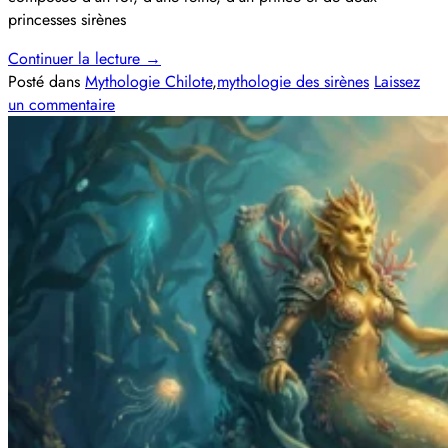
princesses sirènes
Continuer la lecture
→
Posté dans
Mythologie Chilote
,
mythologie des sirènes
Laissez
un commentaire