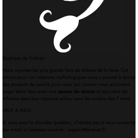
Boutique de Sirènes
Nous sommes les plus grands fans de sirènes de la terre. Cet
amour pour ces créatures mythologiques nous a poussé à lancer
des produits de qualité pour ceux qui comme nous souhaitent
nager dans l’eau avec une
queue de sirène
et rejoindre les
Atlantes dans leur royaume enfoui sous les océans des 7 mers
HELP & INFO
Si vous avez la moindre question, n’hésitez pas à nous contacter
par e-mail à l’adresse suivante : support@sirenas.fr