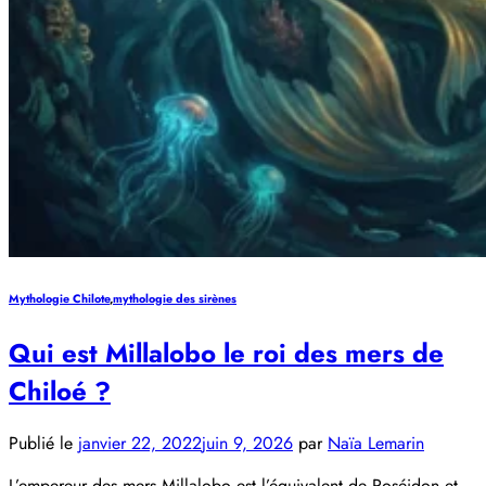
Mythologie Chilote
,
mythologie des sirènes
Qui est Millalobo le roi des mers de
Chiloé ?
Publié le
janvier 22, 2022
juin 9, 2026
par
Naïa Lemarin
L’empereur des mers Millalobo est l’équivalent de Poséidon et