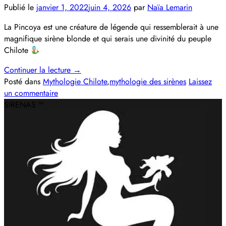
Publié le
janvier 1, 2022
juin 4, 2026
par
Naïa Lemarin
La Pincoya est une créature de légende qui ressemblerait à une
magnifique sirène blonde et qui serais une divinité du peuple
Chilote
Continuer la lecture
→
Posté dans
Mythologie Chilote
,
mythologie des sirènes
Laissez
un commentaire
SIRENAS ™