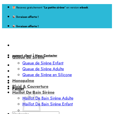
Passer
Recevez gratuitement "
La petite sirène
" en version
e-book
au
livraison offerte !
contenu
livraison offerte !
|
support client
Nous Contacter
Queue de Sirène
Queue de Sirène Enfant
Queue de Sirène Adulte
Queue de Sirène en Silicone
Monopalme
Plaid & Couverture
Panier
Maillot De Bain Sirène
Maillot De Bain Sirène Adulte
Maillot De Bain Sirène Enfant
Recherche