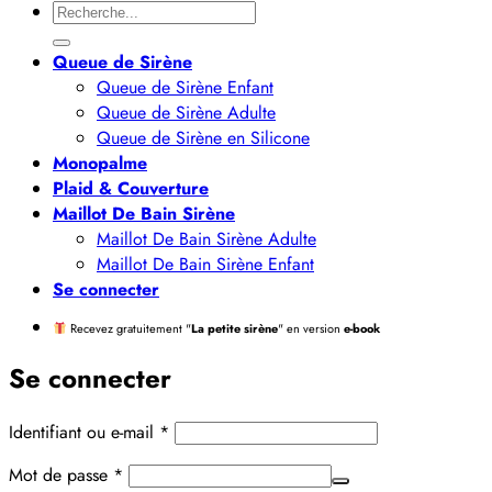
Recherche
pour :
Queue de Sirène
Queue de Sirène Enfant
Queue de Sirène Adulte
Queue de Sirène en Silicone
Monopalme
Plaid & Couverture
Maillot De Bain Sirène
Maillot De Bain Sirène Adulte
Maillot De Bain Sirène Enfant
Se connecter
Recevez gratuitement "
La petite sirène
" en version
e-book
Se connecter
Obligatoire
Identifiant ou e-mail
*
Obligatoire
Mot de passe
*