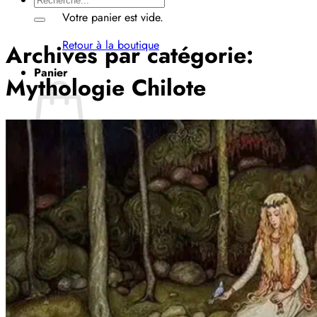
pour :
Votre panier est vide.
Retour à la boutique
Archives par catégorie:
Panier
Mythologie Chilote
Votre panier est vide.
Retour à la boutique