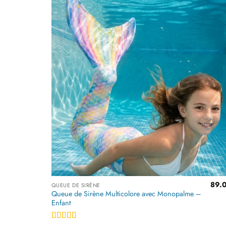
Ajoute
à la
liste
d’envi
89.
QUEUE DE SIRÈNE
Queue de Sirène Multicolore avec Monopalme –
Enfant