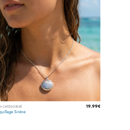
Ajouter
à la
liste
d’envies
19.99
€
N CATÉGORISÉ
uillage Sirène
€
€