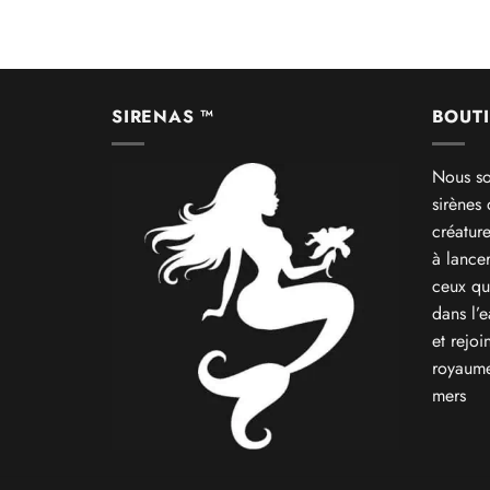
Note
4.5
sur 5
SIRENAS ™
BOUTI
Nous so
sirènes
créatur
à lance
ceux qu
dans l’
et rejoi
royaume
mers