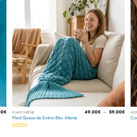
r
Ajouter
à la
liste
es
d’envies
Plage
00
€
49.00
€
–
59.00
€
PLAID SIRÈNE
NO
de
Plaid Queue de Sirène Bleu Atlanta
Coq
prix :
49.00
à
Note
4.5
59.00