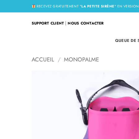
Passer
RECEVEZ GRATUITEMENT "
LA PETITE SIRÈNE
" EN VERSIO
au
contenu
|
SUPPORT CLIENT
NOUS CONTACTER
QUEUE DE 
ACCUEIL
/
MONOPALME