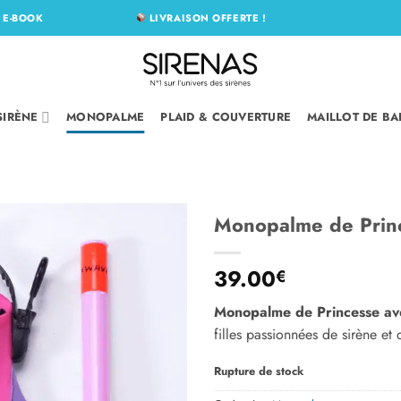
N
E-BOOK
LIVRAISON OFFERTE !
SIRÈNE
MONOPALME
PLAID & COUVERTURE
MAILLOT DE BA
Monopalme de Princ
Ajouter
39.00
€
à la liste
d’envies
Monopalme de Princesse av
filles passionnées de sirène et
Rupture de stock