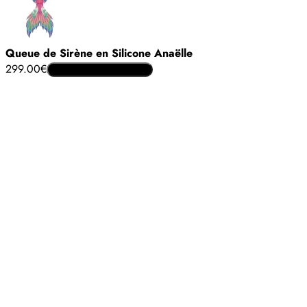
Queue de Sirène en Silicone Anaëlle
299.00
€
Sélectionner les options