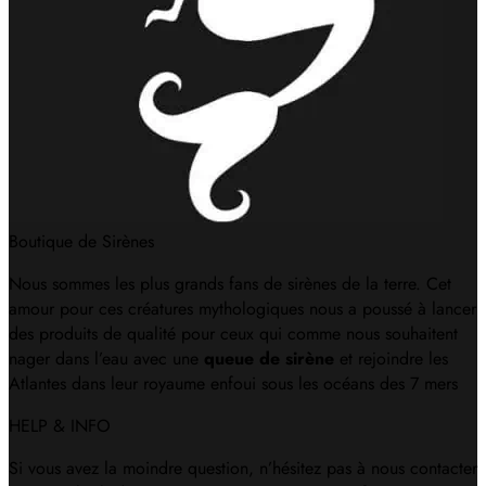
Boutique de Sirènes
Nous sommes les plus grands fans de sirènes de la terre. Cet
amour pour ces créatures mythologiques nous a poussé à lancer
des produits de qualité pour ceux qui comme nous souhaitent
nager dans l’eau avec une
queue de sirène
et rejoindre les
Atlantes dans leur royaume enfoui sous les océans des 7 mers
HELP & INFO
Si vous avez la moindre question, n’hésitez pas à nous contacter