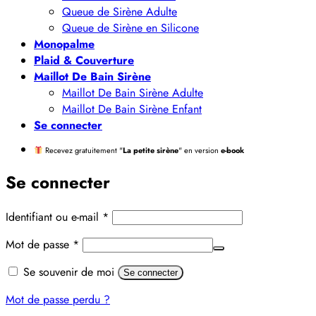
Queue de Sirène Adulte
Queue de Sirène en Silicone
Monopalme
Plaid & Couverture
Maillot De Bain Sirène
Maillot De Bain Sirène Adulte
Maillot De Bain Sirène Enfant
Se connecter
Recevez gratuitement "
La petite sirène
" en version
e-book
Se connecter
Obligatoire
Identifiant ou e-mail
*
Obligatoire
Mot de passe
*
Alternative:
Se souvenir de moi
Se connecter
Mot de passe perdu ?