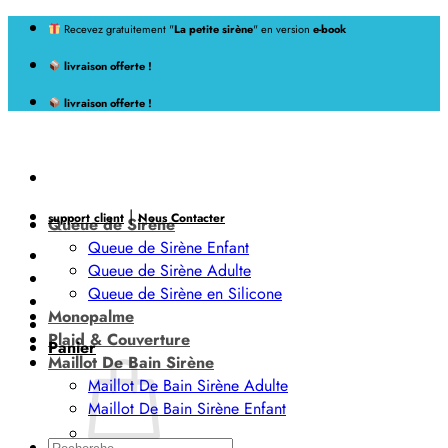
Passer
Recevez gratuitement "
La petite sirène
" en version
e-book
au
livraison offerte !
contenu
livraison offerte !
|
support client
Nous Contacter
Queue de Sirène
Queue de Sirène Enfant
Queue de Sirène Adulte
Queue de Sirène en Silicone
Monopalme
Plaid & Couverture
Panier
Maillot De Bain Sirène
Maillot De Bain Sirène Adulte
Maillot De Bain Sirène Enfant
Recherche