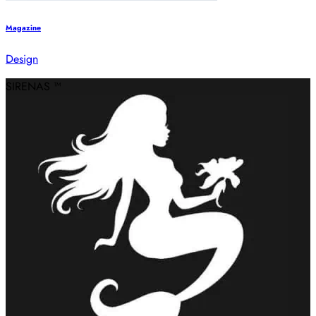
Magazine
Design
SIRENAS ™