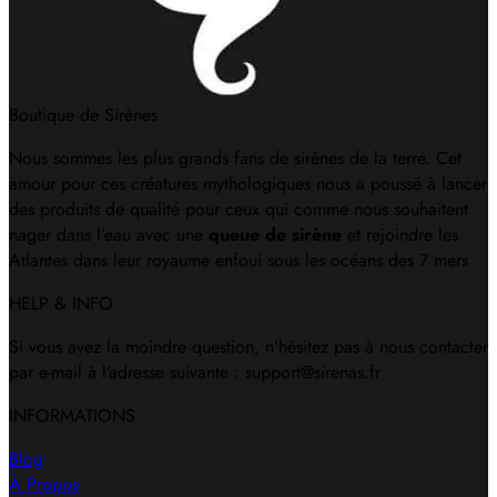
Boutique de Sirènes
Nous sommes les plus grands fans de sirènes de la terre. Cet
amour pour ces créatures mythologiques nous a poussé à lancer
des produits de qualité pour ceux qui comme nous souhaitent
nager dans l’eau avec une
queue de sirène
et rejoindre les
Atlantes dans leur royaume enfoui sous les océans des 7 mers
HELP & INFO
Si vous avez la moindre question, n’hésitez pas à nous contacter
par e-mail à l’adresse suivante : support@sirenas.fr
INFORMATIONS
Blog
À Propos