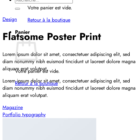
pour :
Votre panier est vide.
Design
Retour à la boutique
Panier
Flatsome Poster Print
Lorem ipsum dolor sit amet, consectetuer adipiscing elit, sed
diam nonummy nibh euismod tincidunt ut laoreet dolore magna
aliquam erat volutpat.
Votre panier est vide.
Lorem ipsum dolor sit amet, consectetuer adipiscing elit, sed
Retour à la boutique
diam nonummy nibh euismod tincidunt ut laoreet dolore magna
aliquam erat volutpat.
Magazine
Portfolio typography