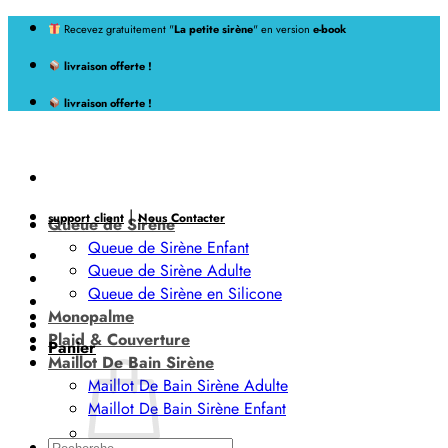
Passer
Recevez gratuitement "
La petite sirène
" en version
e-book
au
livraison offerte !
contenu
livraison offerte !
|
support client
Nous Contacter
Queue de Sirène
Queue de Sirène Enfant
Queue de Sirène Adulte
Queue de Sirène en Silicone
Monopalme
Plaid & Couverture
Panier
Maillot De Bain Sirène
Maillot De Bain Sirène Adulte
Maillot De Bain Sirène Enfant
Recherche