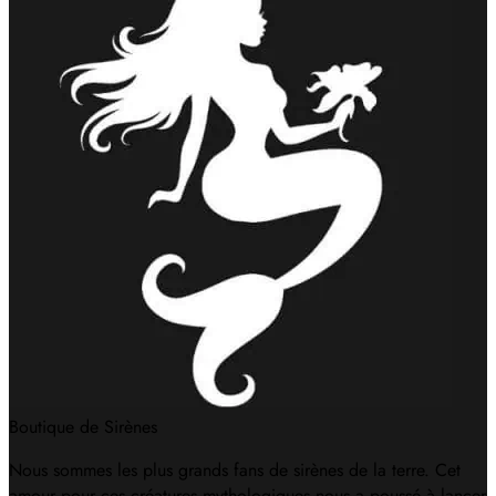
Boutique de Sirènes
Nous sommes les plus grands fans de sirènes de la terre. Cet
amour pour ces créatures mythologiques nous a poussé à lancer