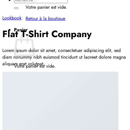
pour :
Votre panier est vide.
Lookbook
Retour à la boutique
Panier
Flat T-Shirt Company
Lorem ipsum dolor sit amet, consectetuer adipiscing elit, sed
diam nonummy nibh euismod tincidunt ut laoreet dolore magna
aliquam erat volutpat.
Votre panier est vide.
Retour à la boutique