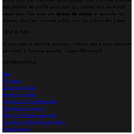
des produits de qualité pour ceux qui comme nous souhaitent
nager dans l’eau avec une
queue de sirène
et rejoindre les
Atlantes dans leur royaume enfoui sous les océans des 7 mers
HELP & INFO
Si vous avez la moindre question, n’hésitez pas à nous contacter
par e-mail à l’adresse suivante : support@sirenas.fr
INFORMATIONS
Blog
À Propos
Guide des Tailles
Mentions Légales
Politique de Confidentialité
Politique de Livraison
Retours & Remboursements
Conditions Générales de Vente
Professionnels