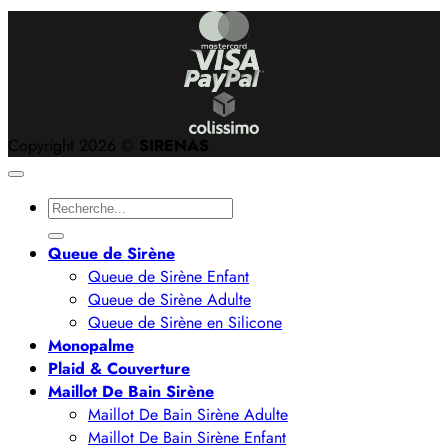
Copyright 2026 ©
SIRENAS
Recherche
pour :
Queue de Sirène
Queue de Sirène Enfant
Queue de Sirène Adulte
Queue de Sirène en Silicone
Monopalme
Plaid & Couverture
Maillot De Bain Sirène
Maillot De Bain Sirène Adulte
Maillot De Bain Sirène Enfant