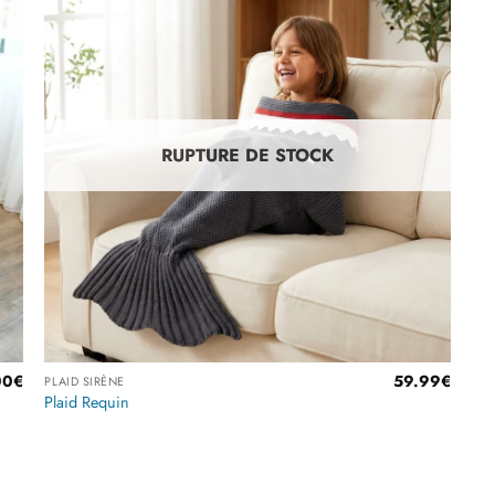
r
Ajouter
à la
liste
es
d’envies
RUPTURE DE STOCK
Plage
00
€
59.99
€
PLAID SIRÈNE
de
Plaid Requin
prix :
45.00€
à
Note
4.33
55.00€
sur 5