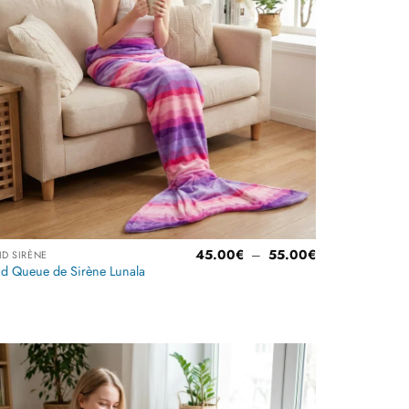
Plage
45.00
€
–
55.00
€
ID SIRÈNE
de
id Queue de Sirène Lunala
prix :
45.00€
à
55.00€
Ajouter
à la