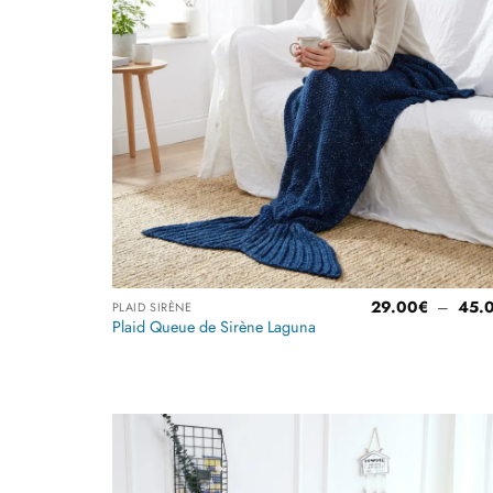
29.00
€
–
45.
PLAID SIRÈNE
Plaid Queue de Sirène Laguna
Ajoute
à la