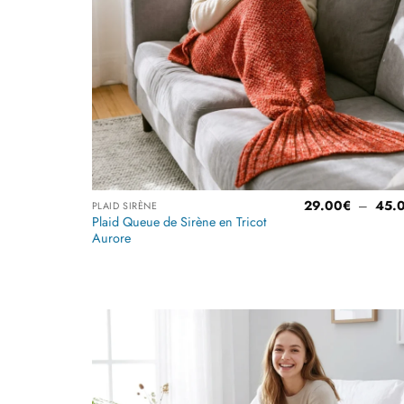
29.00
€
–
45.
PLAID SIRÈNE
Plaid Queue de Sirène en Tricot
Aurore
Note
4
sur 5
Ajoute
à la
liste
d’envi