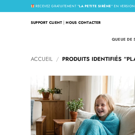
Passer
RECEVEZ GRATUITEMENT "
LA PETITE SIRÈNE
" EN VERSIO
au
contenu
|
SUPPORT CLIENT
NOUS CONTACTER
QUEUE DE 
ACCUEIL
/
PRODUITS IDENTIFIÉS “PL
Ajoute
à la
liste
d’envi