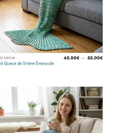
Plage
45.00
€
–
55.00
€
ID SIRÈNE
de
id Queue de Sirène Émeraude
prix :
€
45.00€
à
Note
4
€
55.00€
sur 5
Ajouter
à la
liste
d’envies