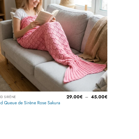
liste
d’envies
Plage
29.00
€
–
45.00
€
ID SIRÈNE
de
id Queue de Sirène Rose Sakura
prix :
€
29.00€
à
Note
4.5
€
45.00€
sur 5