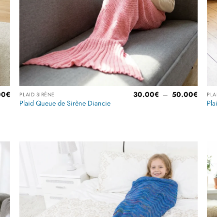
Plage
Plage
00
€
30.00
€
–
50.00
€
PLAID SIRÈNE
PLA
de
de
Plaid Queue de Sirène Diancie
Pla
prix :
prix :
25.00€
30.00
à
à
Note
4.5
39.00€
50.00
sur 5
r
Ajouter
à la
liste
es
d’envies