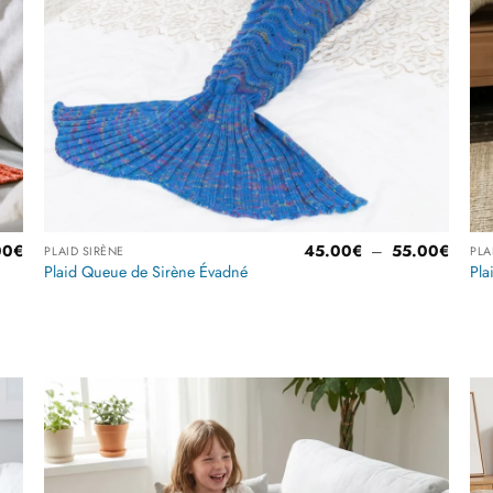
Plage
Plage
00
€
45.00
€
–
55.00
€
PLAID SIRÈNE
PLA
de
de
Plaid Queue de Sirène Évadné
Pla
prix :
prix :
29.00€
45.00
à
à
Note
4.5
45.00€
55.00
sur 5
r
Ajouter
à la
liste
es
d’envies