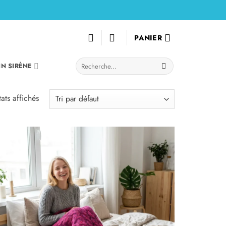
PANIER
Recherche
IN SIRÈNE
pour :
tats affichés
Ajouter
à la
liste
d’envies