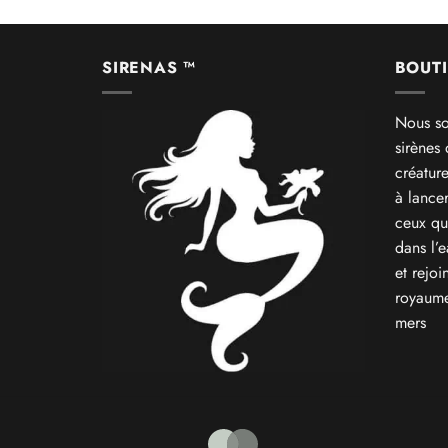
SIRENAS ™
BOUTI
Nous so
sirènes
créatur
à lance
ceux qu
dans l’
et rejoi
royaume
mers