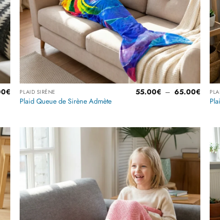
Plage
Plage
00
€
55.00
€
–
65.00
€
PLAID SIRÈNE
PLA
de
de
Plaid Queue de Sirène Admète
Pla
prix :
prix :
29.00€
55.00
à
à
45.00€
65.00
r
Ajouter
à la
liste
es
d’envies