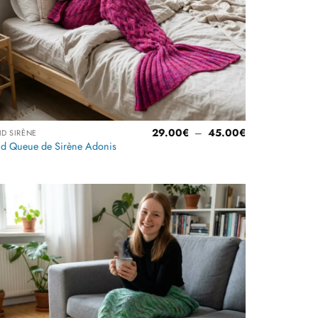
Plage
29.00
€
–
45.00
€
ID SIRÈNE
de
id Queue de Sirène Adonis
prix :
€
29.00€
à
€
45.00€
Ajouter
à la
liste
d’envies