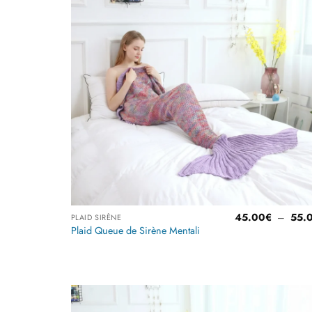
liste
d’envi
45.00
€
–
55.
PLAID SIRÈNE
Plaid Queue de Sirène Mentali