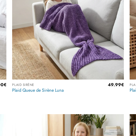
Plage
00
€
49.99
€
PLAID SIRÈNE
PLA
de
Plaid Queue de Sirène Luna
Pla
prix :
29.00€
à
Note
4
45.00€
sur 5
r
Ajouter
à la