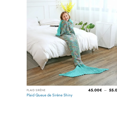
Ajoute
à la
liste
d’envi
45.00
€
–
55.
PLAID SIRÈNE
Plaid Queue de Sirène Shiny
Note
4.5
sur 5