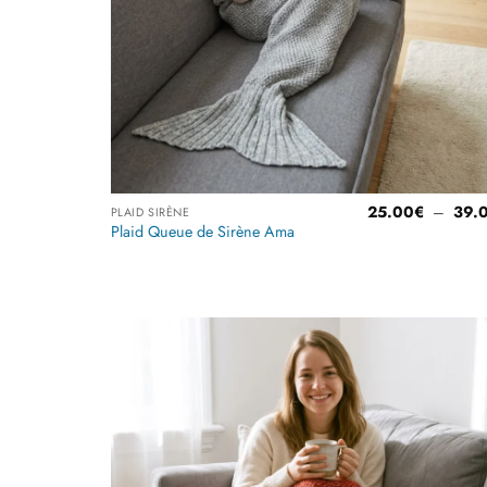
25.00
€
–
39.
PLAID SIRÈNE
Plaid Queue de Sirène Ama
Note
4
sur 5
Ajoute
à la
liste
d’envi