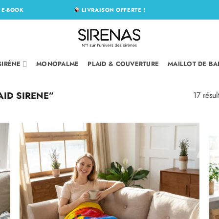
N
E-BOOK
LIVRAISON OFFERTE !
SIRÈNE
MONOPALME
PLAID & COUVERTURE
MAILLOT DE BA
AID SIRENE”
17 résul
r
Ajouter
à la
liste
es
d’envies