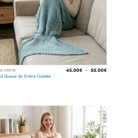
Plage
45.00
€
–
55.00
€
ID SIRÈNE
de
id Queue de Sirène Galatée
prix :
€
45.00€
à
Note
4.67
€
55.00€
sur 5
Ajouter
à la
liste
d’envies