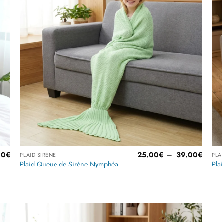
liste
es
d’envies
Plage
Plage
00
€
25.00
€
–
39.00
€
PLAID SIRÈNE
PLA
de
de
Plaid Queue de Sirène Nymphéa
Pla
prix :
prix :
45.00€
25.00
à
à
55.00€
39.00