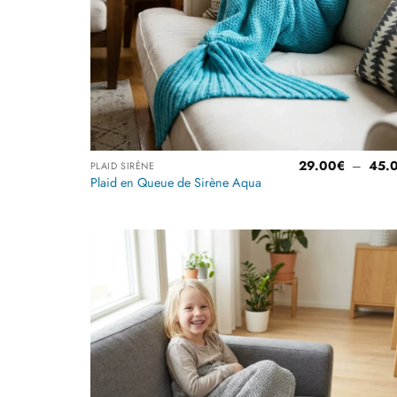
29.00
€
–
45.
PLAID SIRÈNE
Plaid en Queue de Sirène Aqua
Ajoute
à la
liste
d’envi